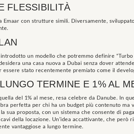
 FLESSIBILITÀ
a Emaar con strutture simili. Diversamente, sviluppat
nte.
PLAN
 introdotto un modello che potremmo definire “Turbo 
desidera una casa nuova a Dubai senza dover attendere
r essere stato recentemente premiato come il develope
 LUNGO TERMINE E 1% AL M
 quella del 1% al mese, resa celebre da Danube. In que
mbra perfetta per chi ha un budget più contenuto ma 
a sua proposta, con un sistema che consente di pagare 
cavi della locazione. Un’idea accattivante, che però r
nte vantaggiose a lungo termine.